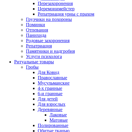
Перезахоронения
Церемонимейстер
Репатриация урны с прахом
Грузчики на похороны
Поминки
Отпевания
Панихида
Родовые захоронения
Репатриация
Памятники и надгробия
Услуги психолога
Ритуальные товары
Гробы
Для Ковид
Православные
Мусульманские
4-х гранные
6-и гранные
Для детей
Для взрослых
Деревянные
Лаковые
Матовые
Полированные
Обитые тканью