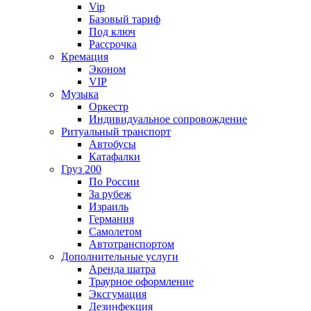
Vip
Базовый тариф
Под ключ
Рассрочка
Кремация
Эконом
VIP
Музыка
Оркестр
Индивидуальное сопровождение
Ритуальный транспорт
Автобусы
Катафалки
Груз 200
По России
За рубеж
Израиль
Германия
Самолетом
Автотранспортом
Дополнительные услуги
Аренда шатра
Траурное оформление
Эксгумация
Дезинфекция