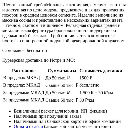
Шестигранный гроб «Милан» - лаконичная, в меру элегантная
и доступная по цене модель, предназначенная для проведения
похорон в среднем ценовом сегменте. Изделие выполнено из
массива сосны и представлено в нескольких вариантах цвета
– темном, светлом и вишневом. Рельефная отделка граней и
металлическая фурнитура бронзового цвета подчеркивают
сдержанный блеск лака. Гроб поставляется в комплекте с
постелью и встроенной подушкой, декорированной кружевом.
Самовывоз:
Бесплатно
Курьерская доставка по Истре и МО:
Расстояние
Сумма заказа
Стоимость доставки
В пределах МКАД
До 50 тыс. ₽
1500 ₽
В пределах МКАД
бесплатно
Свыше 50 тыс. ₽
За пределами МКАД
До 50 тыс. ₽
1 500 ₽ + 30 ₽/км
За пределами МКАД
Свыше 50 тыс. ₽
30 ₽/км
Безналичный расчет (для юр.лиц, ИП, физ.лиц)
Наличными при получении заказа
Наличными или банковской картой в офисе компании
Оплата с сайта
банковской картой через интернет-