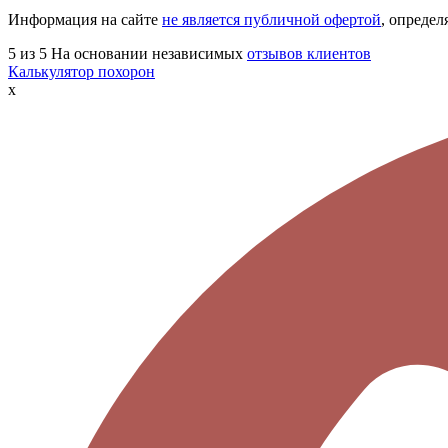
Информация на сайте
не является публичной офертой
, опреде
5
из 5
На основании независимых
отзывов клиентов
Калькулятор похорон
x