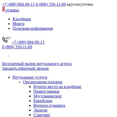
+7 (499) 994-99-13
8 (800) 350-11-69
круглосуточно
отзывы
Кладбища
Морги
Полезная информация
+7 (499) 994-99-13
8 (800) 350-11-69
Бесплатный вызов ритуального агента
Заказать обратный звонок
Ритуальные услуги
Организация похорон
Купить место на кладбище
Православные
Мусульманские
Еврейские
Военнослужащих
Эконом
Стандарт