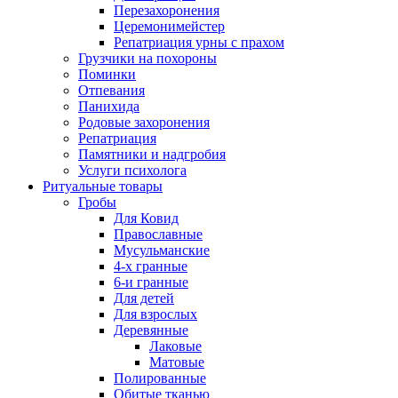
Перезахоронения
Церемонимейстер
Репатриация урны с прахом
Грузчики на похороны
Поминки
Отпевания
Панихида
Родовые захоронения
Репатриация
Памятники и надгробия
Услуги психолога
Ритуальные товары
Гробы
Для Ковид
Православные
Мусульманские
4-х гранные
6-и гранные
Для детей
Для взрослых
Деревянные
Лаковые
Матовые
Полированные
Обитые тканью