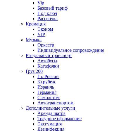
Vip
Базовый тариф
Под ключ
Рассрочка
Кремация
Эконом
VIP
Музыка
Оркестр
Индивидуальное сопровождение
Ритуальный транспорт
Автобусы
Катафалки
Груз 200
По России
За рубеж
Израиль
Германия
Самолетом
Автотранспортом
Дополнительные услуги
Аренда шатра
Траурное оформление
Эксгумация
Дезинфекция