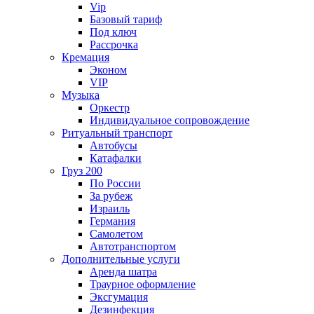
Vip
Базовый тариф
Под ключ
Рассрочка
Кремация
Эконом
VIP
Музыка
Оркестр
Индивидуальное сопровождение
Ритуальный транспорт
Автобусы
Катафалки
Груз 200
По России
За рубеж
Израиль
Германия
Самолетом
Автотранспортом
Дополнительные услуги
Аренда шатра
Траурное оформление
Эксгумация
Дезинфекция