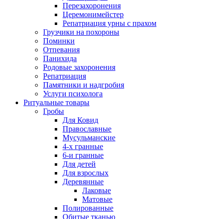
Перезахоронения
Церемонимейстер
Репатриация урны с прахом
Грузчики на похороны
Поминки
Отпевания
Панихида
Родовые захоронения
Репатриация
Памятники и надгробия
Услуги психолога
Ритуальные товары
Гробы
Для Ковид
Православные
Мусульманские
4-х гранные
6-и гранные
Для детей
Для взрослых
Деревянные
Лаковые
Матовые
Полированные
Обитые тканью