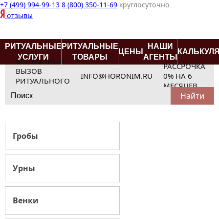
+7 (499) 994-99-13
8 (800) 350-11-69
круглосуточно
отзывы
РИТУАЛЬНЫЕ
РИТУАЛЬНЫЕ
НАШИ
ЦЕНЫ
КАЛЬКУЛ
УСЛУГИ
ТОВАРЫ
АГЕНТЫ
БЕСПЛАТНЫЙ
РАССРОЧКА
ВЫЗОВ
INFO@HORONIM.RU
0% НА 6
РИТУАЛЬНОГО
МЕСЯЦЕВ
Search
АГЕНТА
for:
Гробы
Урны
Венки