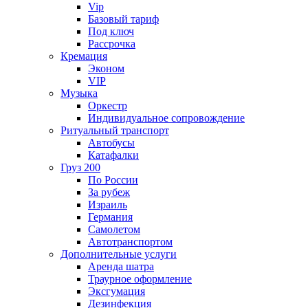
Vip
Базовый тариф
Под ключ
Рассрочка
Кремация
Эконом
VIP
Музыка
Оркестр
Индивидуальное сопровождение
Ритуальный транспорт
Автобусы
Катафалки
Груз 200
По России
За рубеж
Израиль
Германия
Самолетом
Автотранспортом
Дополнительные услуги
Аренда шатра
Траурное оформление
Эксгумация
Дезинфекция