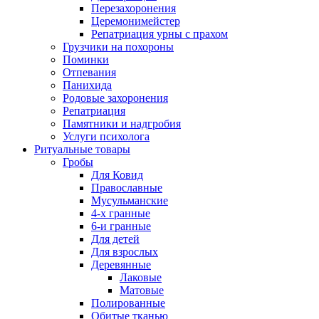
Перезахоронения
Церемонимейстер
Репатриация урны с прахом
Грузчики на похороны
Поминки
Отпевания
Панихида
Родовые захоронения
Репатриация
Памятники и надгробия
Услуги психолога
Ритуальные товары
Гробы
Для Ковид
Православные
Мусульманские
4-х гранные
6-и гранные
Для детей
Для взрослых
Деревянные
Лаковые
Матовые
Полированные
Обитые тканью