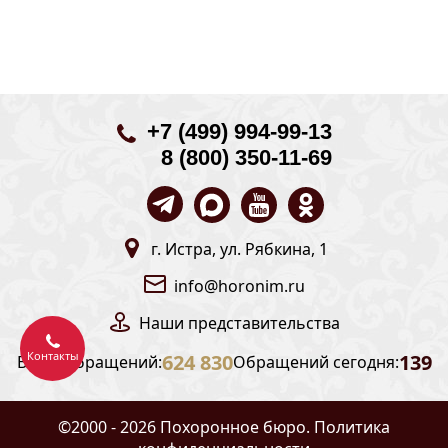
+7 (499) 994-99-13
8 (800) 350-11-69
г. Истра, ул. Рябкина, 1
info@horonim.ru
Наши
представительства
Контакты
624 830
139
Всего обращений:
Обращений сегодня:
©2000 - 2026 Похоронное бюро.
Политика