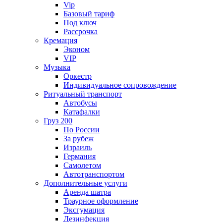
Vip
Базовый тариф
Под ключ
Рассрочка
Кремация
Эконом
VIP
Музыка
Оркестр
Индивидуальное сопровождение
Ритуальный транспорт
Автобусы
Катафалки
Груз 200
По России
За рубеж
Израиль
Германия
Самолетом
Автотранспортом
Дополнительные услуги
Аренда шатра
Траурное оформление
Эксгумация
Дезинфекция