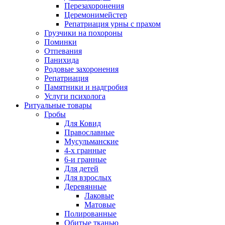
Перезахоронения
Церемонимейстер
Репатриация урны с прахом
Грузчики на похороны
Поминки
Отпевания
Панихида
Родовые захоронения
Репатриация
Памятники и надгробия
Услуги психолога
Ритуальные товары
Гробы
Для Ковид
Православные
Мусульманские
4-х гранные
6-и гранные
Для детей
Для взрослых
Деревянные
Лаковые
Матовые
Полированные
Обитые тканью