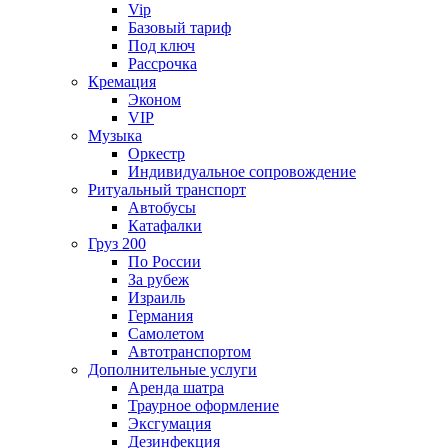
Vip
Базовый тариф
Под ключ
Рассрочка
Кремация
Эконом
VIP
Музыка
Оркестр
Индивидуальное сопровождение
Ритуальный транспорт
Автобусы
Катафалки
Груз 200
По России
За рубеж
Израиль
Германия
Самолетом
Автотранспортом
Дополнительные услуги
Аренда шатра
Траурное оформление
Эксгумация
Дезинфекция