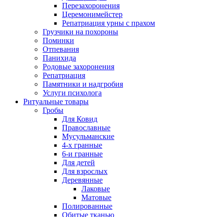
Перезахоронения
Церемонимейстер
Репатриация урны с прахом
Грузчики на похороны
Поминки
Отпевания
Панихида
Родовые захоронения
Репатриация
Памятники и надгробия
Услуги психолога
Ритуальные товары
Гробы
Для Ковид
Православные
Мусульманские
4-х гранные
6-и гранные
Для детей
Для взрослых
Деревянные
Лаковые
Матовые
Полированные
Обитые тканью