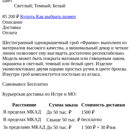
Цвет
Светлый; Темный; Белый
85 200 ₽
Купить
Как выбрать размер
Описание
Доставка
Оплата
Шестигранный однокрышечный гроб «Франко» выполнен из
материалов высокого качества, а минимальный декор и четкие
линии позволяют ему выглядеть достаточно респектабельно.
Модель может быть покрыта матовым или глянцевым лаком,
окрашена в светлый, темный или белый цвет. Изделие
укомплектовано двумя парами простых ручек в цвете бронзы.
Изнутри гроб комплектуется постелью из атласа.
Самовывоз:
Бесплатно
Курьерская доставка по Истре и МО:
Расстояние
Сумма заказа
Стоимость доставки
В пределах МКАД
До 50 тыс. ₽
1500 ₽
В пределах МКАД
бесплатно
Свыше 50 тыс. ₽
За пределами МКАД
До 50 тыс. ₽
1 500 ₽ + 30 ₽/км