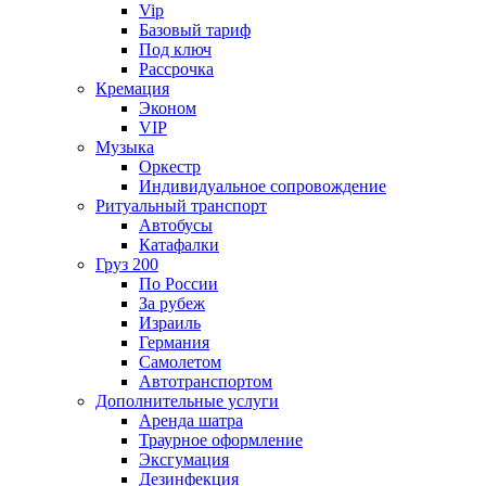
Vip
Базовый тариф
Под ключ
Рассрочка
Кремация
Эконом
VIP
Музыка
Оркестр
Индивидуальное сопровождение
Ритуальный транспорт
Автобусы
Катафалки
Груз 200
По России
За рубеж
Израиль
Германия
Самолетом
Автотранспортом
Дополнительные услуги
Аренда шатра
Траурное оформление
Эксгумация
Дезинфекция