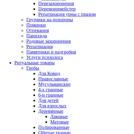
Перезахоронения
Церемонимейстер
Репатриация урны с прахом
Грузчики на похороны
Поминки
Отпевания
Панихида
Родовые захоронения
Репатриация
Памятники и надгробия
Услуги психолога
Ритуальные товары
Гробы
Для Ковид
Православные
Мусульманские
4-х гранные
6-и гранные
Для детей
Для взрослых
Деревянные
Лаковые
Матовые
Полированные
Обитые тканью