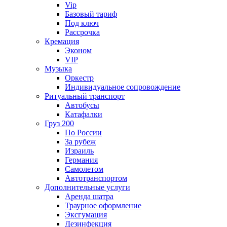
Vip
Базовый тариф
Под ключ
Рассрочка
Кремация
Эконом
VIP
Музыка
Оркестр
Индивидуальное сопровождение
Ритуальный транспорт
Автобусы
Катафалки
Груз 200
По России
За рубеж
Израиль
Германия
Самолетом
Автотранспортом
Дополнительные услуги
Аренда шатра
Траурное оформление
Эксгумация
Дезинфекция