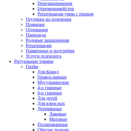
Перезахоронения
Церемонимейстер
Репатриация урны с прахом
Грузчики на похороны
Поминки
Отпевания
Панихида
Родовые захоронения
Репатриация
Памятники и надгробия
Услуги психолога
Ритуальные товары
Гробы
Для Ковид
Православные
Мусульманские
4-х гранные
6-и гранные
Для детей
Для взрослых
Деревянные
Лаковые
Матовые
Полированные
Обитые тканью