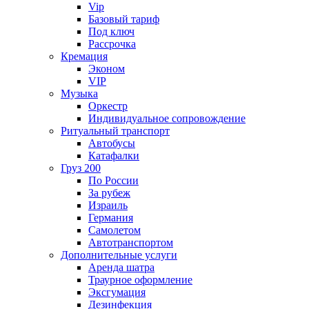
Vip
Базовый тариф
Под ключ
Рассрочка
Кремация
Эконом
VIP
Музыка
Оркестр
Индивидуальное сопровождение
Ритуальный транспорт
Автобусы
Катафалки
Груз 200
По России
За рубеж
Израиль
Германия
Самолетом
Автотранспортом
Дополнительные услуги
Аренда шатра
Траурное оформление
Эксгумация
Дезинфекция