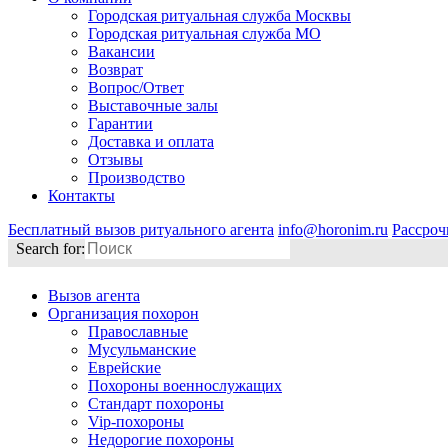
Городская ритуальная служба Москвы
Городская ритуальная служба МО
Вакансии
Возврат
Вопрос/Ответ
Выставочные залы
Гарантии
Доставка и оплата
Отзывы
Производство
Контакты
Бесплатный вызов ритуального агента
info@horonim.ru
Рассроч
Search for:
Вызов агента
Организация похорон
Православные
Мусульманские
Еврейские
Похороны военнослужащих
Стандарт похороны
Vip-похороны
Недорогие похороны