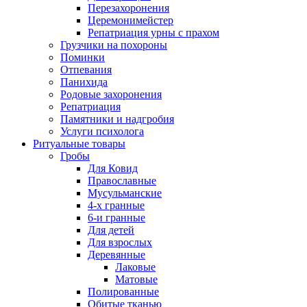
Перезахоронения
Церемонимейстер
Репатриация урны с прахом
Грузчики на похороны
Поминки
Отпевания
Панихида
Родовые захоронения
Репатриация
Памятники и надгробия
Услуги психолога
Ритуальные товары
Гробы
Для Ковид
Православные
Мусульманские
4-х гранные
6-и гранные
Для детей
Для взрослых
Деревянные
Лаковые
Матовые
Полированные
Обитые тканью