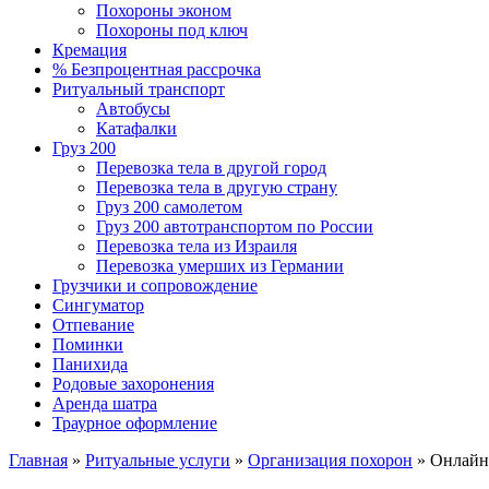
Похороны эконом
Похороны под ключ
Кремация
% Безпроцентная рассрочка
Ритуальный транспорт
Автобусы
Катафалки
Груз 200
Перевозка тела в другой город
Перевозка тела в другую страну
Груз 200 самолетом
Груз 200 автотранспортом по России
Перевозка тела из Израиля
Перевозка умерших из Германии
Грузчики и сопровождение
Сингуматор
Отпевание
Поминки
Панихида
Родовые захоронения
Аренда шатра
Траурное оформление
Главная
»
Ритуальные услуги
»
Организация похорон
»
Онлайн