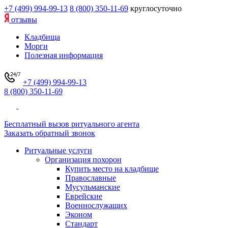
+7 (499) 994-99-13
8 (800) 350-11-69
круглосуточно
отзывы
Кладбища
Морги
Полезная информация
+7 (499) 994-99-13
8 (800) 350-11-69
Бесплатный вызов ритуального агента
Заказать обратный звонок
Ритуальные услуги
Организация похорон
Купить место на кладбище
Православные
Мусульманские
Еврейские
Военнослужащих
Эконом
Стандарт