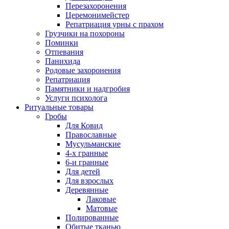
Перезахоронения
Церемонимейстер
Репатриация урны с прахом
Грузчики на похороны
Поминки
Отпевания
Панихида
Родовые захоронения
Репатриация
Памятники и надгробия
Услуги психолога
Ритуальные товары
Гробы
Для Ковид
Православные
Мусульманские
4-х гранные
6-и гранные
Для детей
Для взрослых
Деревянные
Лаковые
Матовые
Полированные
Обитые тканью