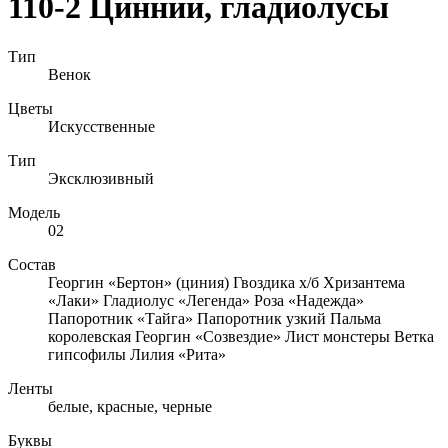
110-2 Циннии, гладиолусы
Тип
Венок
Цветы
Искусственные
Тип
Эксклюзивный
Модель
02
Состав
Георгин «Бертон» (циния) Гвоздика х/б Хризантема
«Лаки» Гладиолус «Легенда» Роза «Надежда»
Папоротник «Тайга» Папоротник узкий Пальма
королевская Георгин «Созвездие» Лист монстеры Ветка
гипсофилы Лилия «Рита»
Ленты
белые, красные, черные
Буквы