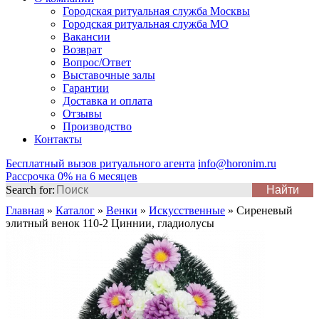
Городская ритуальная служба Москвы
Городская ритуальная служба МО
Вакансии
Возврат
Вопрос/Ответ
Выставочные залы
Гарантии
Доставка и оплата
Отзывы
Производство
Контакты
Бесплатный вызов ритуального агента
info@horonim.ru
Рассрочка 0% на 6 месяцев
Search for:
Главная
»
Каталог
»
Венки
»
Искусственные
»
Сиреневый
элитный венок 110-2 Циннии, гладиолусы