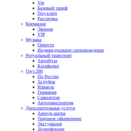
Vip
Базовый тариф
Под ключ
Рассрочка
Кремация
Эконом
VIP
Музыка
Оркестр
Индивидуальное сопровождение
Ритуальный транспорт
Автобусы
Катафалки
Груз 200
По России
За рубеж
Израиль
Германия
Самолетом
Автотранспортом
Дополнительные услуги
Аренда шатра
Траурное оформление
Эксгумация
Дезинфекция