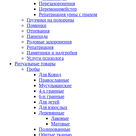
Перезахоронения
Церемонимейстер
Репатриация урны с прахом
Грузчики на похороны
Поминки
Отпевания
Панихида
Родовые захоронения
Репатриация
Памятники и надгробия
Услуги психолога
Ритуальные товары
Гробы
Для Ковид
Православные
Мусульманские
4-х гранные
6-и гранные
Для детей
Для взрослых
Деревянные
Лаковые
Матовые
Полированные
Обитые тканью