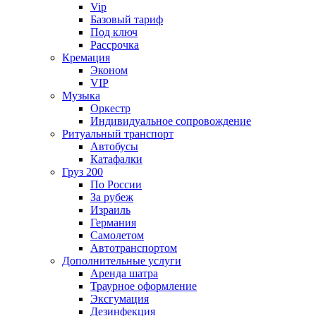
Vip
Базовый тариф
Под ключ
Рассрочка
Кремация
Эконом
VIP
Музыка
Оркестр
Индивидуальное сопровождение
Ритуальный транспорт
Автобусы
Катафалки
Груз 200
По России
За рубеж
Израиль
Германия
Самолетом
Автотранспортом
Дополнительные услуги
Аренда шатра
Траурное оформление
Эксгумация
Дезинфекция